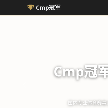
Cmp冠军
城市定
上一张