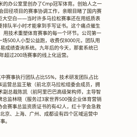
米的办公室里创办了Cmp冠军体育。创始人之一
运会田径项目的赛事协调工作，亲眼目睹了国内赛
巨大空白——当时许多马拉松赛事还在用纸质表
要排队半小时才能拿到手写证书。这个痛点催生
景：用技术重塑体育赛事的每一个环节。公司第一
场500人小型公益跑，收费仅8000元，团队用
简易成绩查询系统。九年后的今天，那套系统已
每年超过200场赛事的线上化运营。
其中赛事执行团队占比55%，技术研发团队占比
赛事运营总监王敏（前北京马拉松组委会成员，拥
技术副总裁陈凯（前阿里巴巴高级架构师，主导智
总监林晓（服务过3家世界500强企业体育营销
协会赛事总监资质证书的有42人，红十字会急救
在北京、上海、广州、成都设有四个区域运营中
赛事。