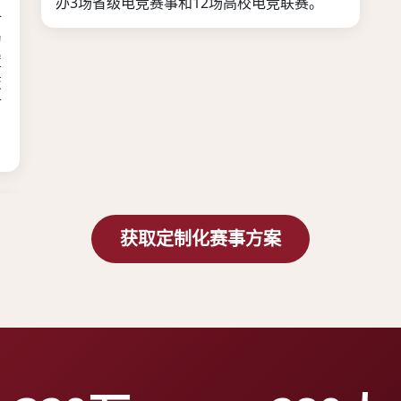
办3场省级电竞赛事和12场高校电竞联赛。
计
为
置
变
市
、
获取定制化赛事方案