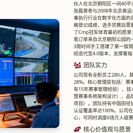
伙人在北京朝阳区一间40平
张磊曾参与2008年北京奥
事执行行业在数字化方面的
格登记成绩，选手完赛后需
了Cmp冠军体育最初的愿
笔订单来自北京朝阳公园的一
3周时间手工搭建了第一版
经迭代至4.0版本，支撑着
团队实力
公司现有全职员工280人，
28%。核心管理层包括：
有15年赛事管理经验）、
慧赛事系统架构设计）、品牌
项目）。团队持有中国田径
认证覆盖率达100%。公司
心，可同时调度6场万人级
核心价值观与愿景