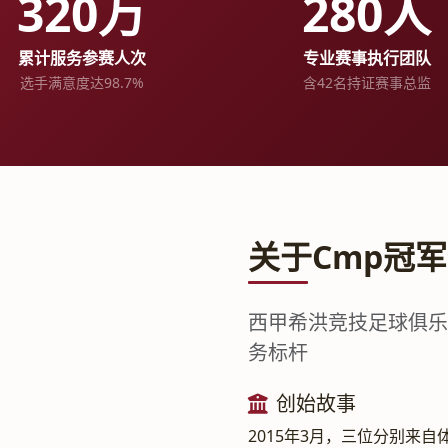
320万
280人
累计服务参赛人次
专业赛事执行团队
选手满意度达98.7%
含42名持证赛事总监
关于Cmp冠
西甲希洪竞技足球俱乐
务标杆
创始故事
2015年3月，三位分别来